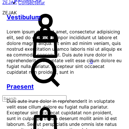
ZEJAK
Consectetur
ZEJAK
Vestibulum
Lorem ipsum dolor sit amet, consectetur adipisicing
elit, sed do eiusmod tempor incididunt ut labore et
dolore magna aliqua. Ut enim ad minim veniam, quis
nostrud exercitation ullamco laboris nisi ut aliquip ex
ea commodo consequat. Duis aute irure dolor in
reprehenderit in voluptate velit esse cillum dolore eu
0
fugiat nulla pariatur. Excepteur sint occaecat
cupidatat non proident, sunt in
Praesent
Duis aute irure dolor in reprehenderit in voluptate
velit esse cillum dolore eu fugiat nulla pariatur.
Excepteur sint occaecat cupidatat non proident,
sunt in culpa qui officia deserunt mollit anim id est
laborum. Sed ut perspiciatis unde omnis iste natus