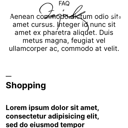
FAQ
content
Aenean commodo dictum odio sit
0
amet cursus. Integer id nunc sit
amet ex pharetra aliquet. Duis
metus magna, feugiat vel
ZEJAK
ZEJAK
ullamcorper ac, commodo at velit.
Shopping
Lorem ipsum dolor sit amet,
consectetur adipisicing elit,
sed do eiusmod tempor